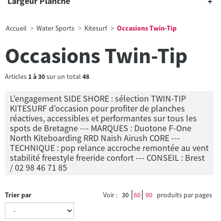
Largeur Planche
Accueil
Water Sports
Kitesurf
Occasions Twin-Tip
Occasions Twin-Tip
Articles
1
à
30
sur un total
48
L'engagement SIDE SHORE : sélection TWIN-TIP
KITESURF d’occasion pour profiter de planches
réactives, accessibles et performantes sur tous les
spots de Bretagne --- MARQUES : Duotone F-One
North Kiteboarding RRD Naish Airush CORE ---
TECHNIQUE : pop relance accroche remontée au vent
stabilité freestyle freeride confort --- CONSEIL : Brest
/ 02 98 46 71 85
Trier par
Voir :
30
60
90
produits par pages