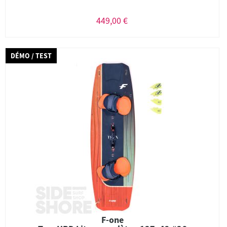
449,00 €
DÉMO / TEST
F-one