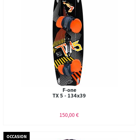
F-one
TX 5 - 134x39
150,00 €
OCCASION