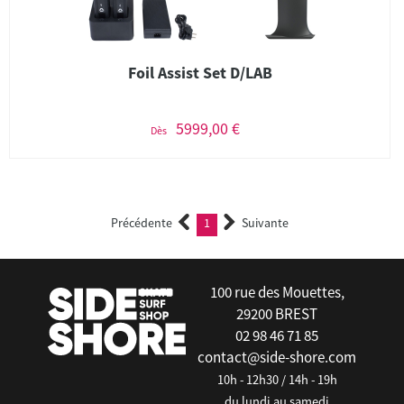
Foil Assist Set D/LAB
5999,00 €
Dès
Précédente
1
Suivante
(current)
100 rue des Mouettes,
29200 BREST
02 98 46 71 85
contact@side-shore.com
10h - 12h30 / 14h - 19h
du lundi au samedi